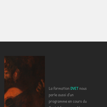
La formation
DVET
nous
parle aussi d'un
programme en cours du