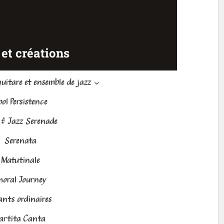
 et créations
itare et ensemble de jazz
ool Persistence
 & Jazz Serenade
Serenata
Matutinale
horal Journey
nts ordinaires
artita Canta