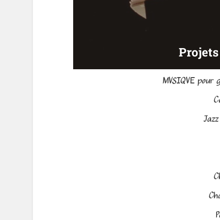
Projets
MVSIQVE pour gu
C
Jazz
C
Cha
P