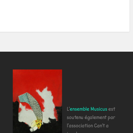
L'
ensemble Musicus
est
soutenu également par
l'association Can't a