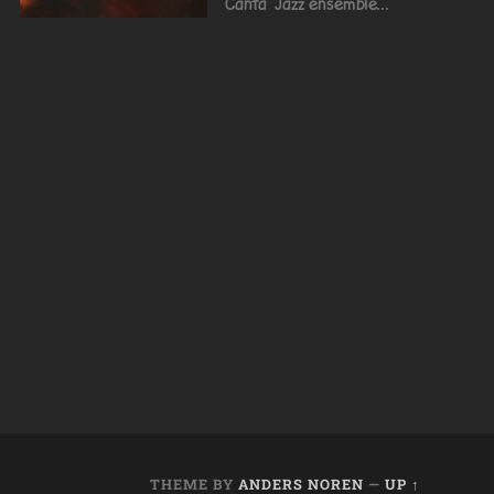
Canta' Jazz ensemble...
THEME BY
ANDERS NOREN
—
UP ↑