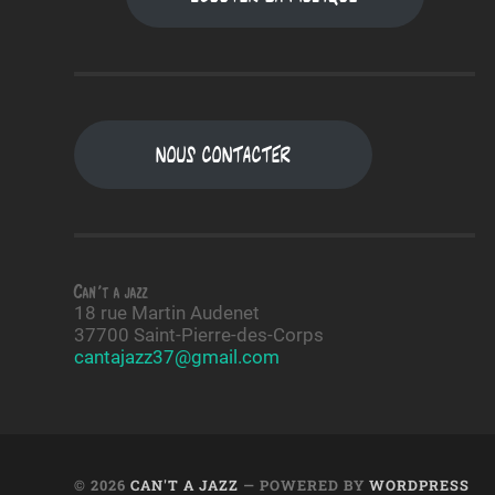
Nous contacter
Can't a jazz
18 rue Martin Audenet
37700 Saint-Pierre-des-Corps
cantajazz37@gmail.com
© 2026
CAN'T A JAZZ
— POWERED BY
WORDPRESS